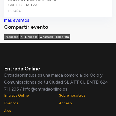
CALLE FORTALEZA 1
ESPAÑA
mas eventos
Compartir evento
Facebook
X
Linkedin
Whatsapp
Telegram
Entrada Online
Entradaonline.es es una marca comercial de Ocio y
Comunicaciones de tu Ciudad SL ATT CLIENTE: 624
711 295 / info@entradaonline.es
Entrada Online
Sobre nosotros
Eventos
Acceso
App