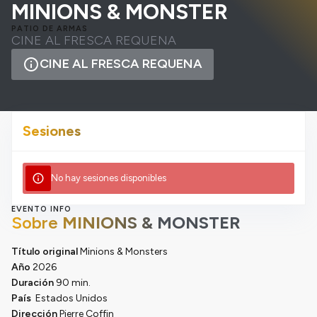
MINIONS & MONSTER
PATIO DE ARMAS
CINE AL FRESCA REQUENA
info
CINE AL FRESCA REQUENA
Sesiones
info
No hay sesiones disponibles
EVENTO INFO
Sobre
MINIONS & MONSTER
Título original
Minions & Monsters
Año
2026
Duración
90 min.
País
Estados Unidos
Dirección
Pierre Coffin