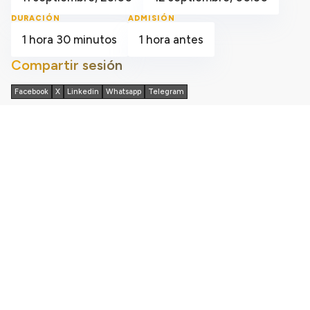
DURACIÓN
ADMISIÓN
1 hora 30 minutos
1 hora antes
Compartir sesión
Facebook
X
Linkedin
Whatsapp
Telegram
Entrada Online
Entradaonline.es es una marca comercial de Ocio y
Comunicaciones de tu Ciudad SL ATT CLIENTE: 624
711 295 / info@entradaonline.es
Entrada Online
Sobre nosotros
Eventos
Acceso
App