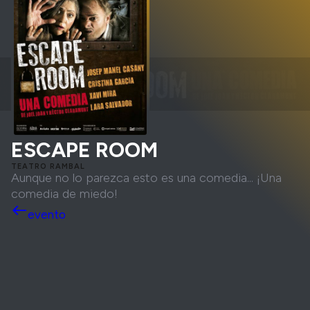
ESCAPE ROOM
TEATRO RAMBAL
Aunque no lo parezca esto es una comedia... ¡Una
comedia de miedo!
west
evento