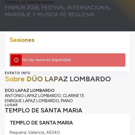
TEMPLO DE SANTA MARIA
FINMUR 2026, FESTIVAL INTERNACIONAL
MARIDAJE Y MUSICA DE REQUENA
Sesiones
info
No hay sesiones disponibles
EVENTO INFO
Sobre
DÚO LAPAZ LOMBARDO
DÚO LAPAZ LOMBARDO
ANTONIO LAPAZ LOMBARDO,
CLARINETE.
ENRIQUE LAPAZ LOMBARDO,
PIANO
LUGAR
TEMPLO DE SANTA MARIA
TEMPLO DE SANTA MARIA
Requena, Valencia,
46340