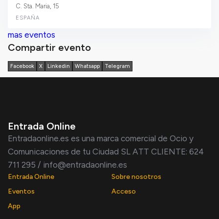
C. Sta. Maria, 15
ESPAÑA
mas eventos
Compartir evento
Facebook
X
Linkedin
Whatsapp
Telegram
Entrada Online
Entradaonline.es es una marca comercial de Ocio y
Comunicaciones de tu Ciudad SL ATT CLIENTE: 624
711 295 / info@entradaonline.es
Entrada Online
Sobre nosotros
Eventos
Acceso
App