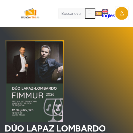
search
perm_identity
Inglés
DÚO LAPAZ LOMBARDO