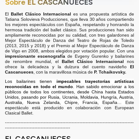
Sobre
EL CASCANUECES
El
Ballet Clásico Internacional
es una propuesta artística de
Tatiana Solovieva Producciones, que lleva 30 años compartiendo
los mejores espectáculos con España, respetando y honrando la
hermosa tradición del ballet clásico. Sus producciones han sido
ampliamente reconocidas por su calidad, con tres galardones al
Mejor Espectáculo de Danza del Teatro de Rojas de Toledo
(2013, 2015 y 2018) y el Premio al Mejor Espectáculo de Danza
de Vigo en 2008, ambos elegidos por votación popular.
Con una
impresionante escenografía
de Evgeny Gurenko y bailarines
de renombre mundial, el
Ballet Clásico Internacional
nos
ofrece la delicadeza y la dulzura de
l cuento navideño
El
Cascanueces
,
con la maravillosa música de
P. Tchaikovsky.
Los bailarines tienen
impecables trayectorias artísticas
reconocidas en todo el mundo
. Han sabido emocionar a los
públicos de todos los continentes, desde China hasta Estados
Unidos, pasando por Rusia, Ucrania, Moldavia, Hungría, Austria,
Australia, Nueva Zelanda, Chipre, Francia, España…
Este
espectáculo está producido en colaboración con European
Clasical Ballet.
-----------------------------------------------------------------------------------
------------------------------------------
EL CASCANUECES