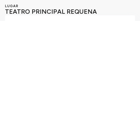
LUGAR
TEATRO PRINCIPAL REQUENA
TEATRO PRINCIPAL REQUENA
Requena, Valencia,
46340
Calle las cruces 5
ESPAÑA
mas eventos
Compartir evento
Facebook
X
Linkedin
Whatsapp
Telegram
Entrada Online
Entradaonline.es es una marca comercial de Ocio y
Comunicaciones de tu Ciudad SL ATT CLIENTE: 624