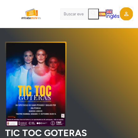
search
perm_identity
Inglés
TIC TOC GOTERAS