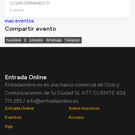
C/ SAN FERNANDO 17
ESPAÑA
mas eventos
Compartir evento
Facebook
X
Linkedin
Whatsapp
Telegram
Entrada Online
Entradaonline.es es una marca comercial de Ocio y
Comunicaciones de tu Ciudad SL ATT CLIENTE: 624
711 295 / info@entradaonline.es
Entrada Online
Sobre nosotros
Eventos
Acceso
App