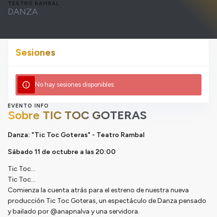
TEATRO RAMBAL
DANZA
Sesiones
info
No hay sesiones disponibles
EVENTO INFO
Sobre
TIC TOC GOTERAS
Danza: "Tic Toc Goteras" - Teatro Rambal
Sábado 11 de octubre a las 20:00
Tic Toc...
Tic Toc...
Comienza la cuenta atrás para el estreno de nuestra nueva
producción Tic Toc Goteras, un espectáculo de Danza pensado
y bailado por @anapnalva y una servidora.